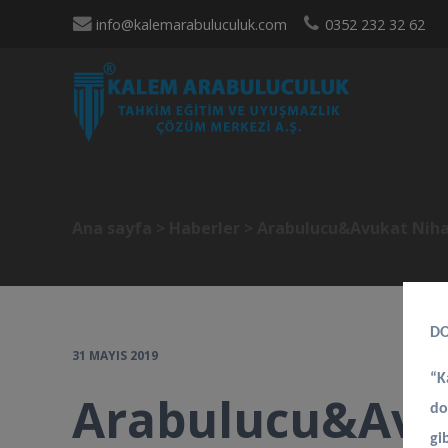
info@kalemarabuluculuk.com
0352 232 32 62
Ana sayfa
>
Haberler
>
Arabulucu&Avukat Nihat 
DO
31 MAYIS 2019
“K
Arabulucu&Avuk
do
gi