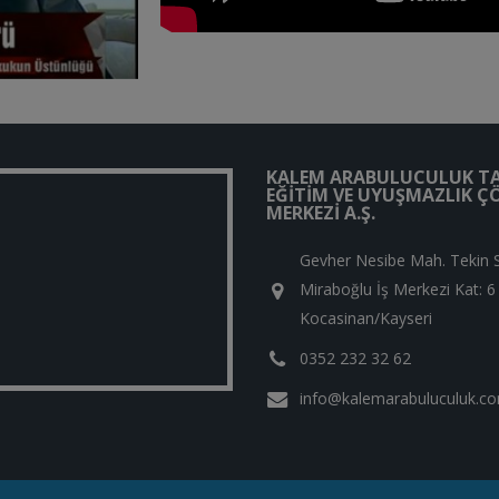
KALEM ARABULUCULUK T
EĞITIM VE UYUŞMAZLIK 
MERKEZI A.Ş.
Gevher Nesibe Mah. Tekin 
Miraboğlu İş Merkezi Kat: 6
Kocasinan/Kayseri
0352 232 32 62
info@kalemarabuluculuk.c