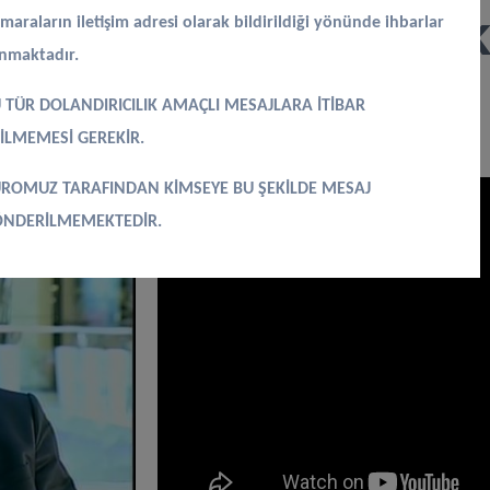
ramında İnsan İlişk
maraların iletişim adresi olarak bildirildiği yönünde ihbarlar
ınmaktadır.
hsetmiştir
 TÜR DOLANDIRICILIK AMAÇLI MESAJLARA İTİBAR
İLMEMESİ GEREKİR.
ROMUZ TARAFINDAN KİMSEYE BU ŞEKİLDE MESAJ
NDERİLMEMEKTEDİR.