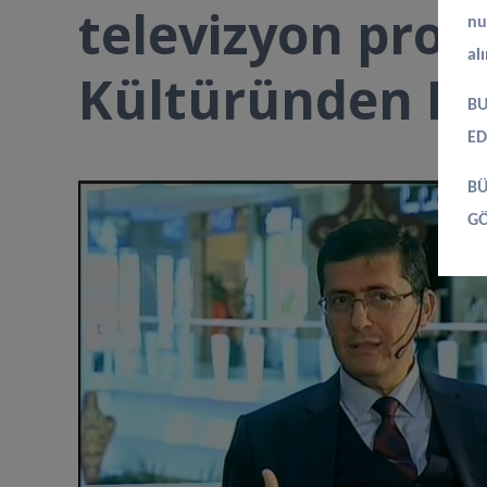
televizyon prog
nu
al
Kültüründen Ba
BU
ED
BÜ
GÖ