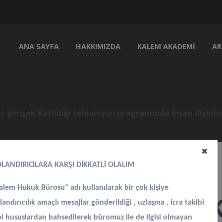
ANA SAYFA
HAKKIMIZDA
KALEM AKADEMI
AR
Şimşek Katıldığı televizyon programında İnsan İlişkile
✖
LANDIRICILARA KARŞI DİKKATLİ OLALIM
alem Hukuk Bürosu” adı kullanılarak bir çok kişiye
at Nihat Şimşek Ka
landırıcılık amaçlı mesajlar gönderildiği , uzlaşma , icra takibi
bi hususlardan bahsedilerek büromuz ile de ilgisi olmayan