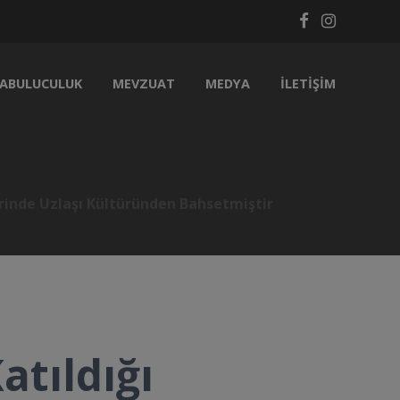
ABULUCULUK
MEVZUAT
MEDYA
İLETIŞIM
rinde Uzlaşı Kültüründen Bahsetmiştir
tıldığı