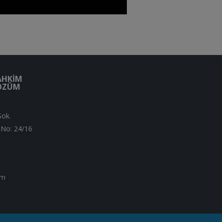
AHKIM
ÇÖZÜM
Sok.
 No: 24/16
om