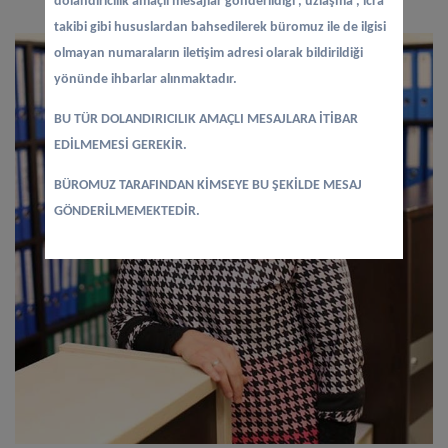
dolandırıcılık amaçlı mesajlar gönderildiği , uzlaşma , icra
takibi gibi hususlardan bahsedilerek büromuz ile de ilgisi
olmayan numaraların iletişim adresi olarak bildirildiği
yönünde ihbarlar alınmaktadır.
BU TÜR DOLANDIRICILIK AMAÇLI MESAJLARA İTİBAR
EDİLMEMESİ GEREKİR.
BÜROMUZ TARAFINDAN KİMSEYE BU ŞEKİLDE MESAJ
GÖNDERİLMEMEKTEDİR.