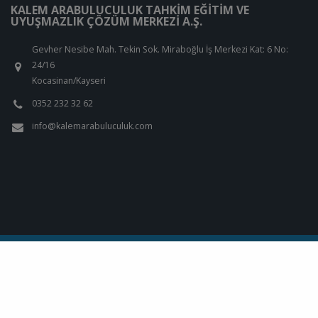
KALEM ARABULUCULUK TAHKIM EĞITIM VE
UYUŞMAZLIK ÇÖZÜM MERKEZI A.Ş.
Gevher Nesibe Mah. Tekin Sok. Miraboğlu İş Merkezi Kat: 6 No:
24/16
Kocasinan/Kayseri
0352 232 32 62
info@kalemarabuluculuk.com
Kalem Arabuluculuk Tahkim Eğitim Ve Uyuşmazlık Çözüm Merkezi A.Ş. ©
2026
Çerez Politikası