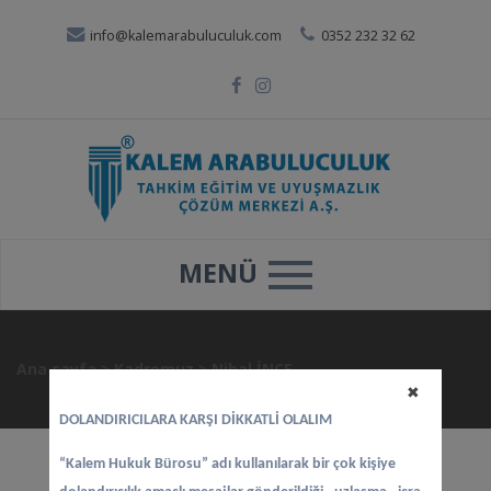
info@kalemarabuluculuk.com
0352 232 32 62
MENÜ
Ana sayfa
>
Kadromuz
>
Nihal İNCE
✖
DOLANDIRICILARA KARŞI DİKKATLİ OLALIM
“Kalem Hukuk Bürosu” adı kullanılarak bir çok kişiye