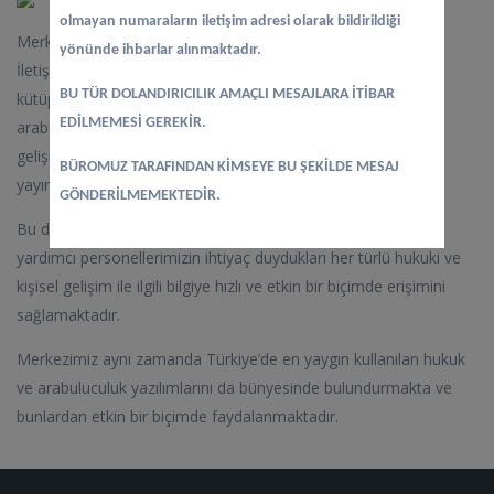
olmayan numaraların iletişim adresi olarak bildirildiği
Merkezimizde, Kayseri’nin en büyük Hukuk, Arabuluculuk ve
yönünde ihbarlar alınmaktadır.
İletişim içerikli kütüphanelerinden birisi bulunmaktadır. Bu
BU TÜR DOLANDIRICILIK AMAÇLI MESAJLARA İTİBAR
kütüphanede, piyasaya çıkan hemen her yeni hukuk ve
EDİLMEMESİ GEREKİR.
arabuluculuk üzerine kitaplar, müzakere teknikleri ve kişisel
gelişim kitapları, psikoloji kitapları ile çok sayıda süreli hukuk
BÜROMUZ TARAFINDAN KİMSEYE BU ŞEKİLDE MESAJ
yayını bulunmaktadır.
GÖNDERİLMEMEKTEDİR.
Bu durum merkezimizdeki tüm avukat ve arabulucuların ve
yardımcı personellerimizin ihtiyaç duydukları her türlü hukuki ve
kişisel gelişim ile ilgili bilgiye hızlı ve etkin bir biçimde erişimini
sağlamaktadır.
Merkezimiz aynı zamanda Türkiye’de en yaygın kullanılan hukuk
ve arabuluculuk yazılımlarını da bünyesinde bulundurmakta ve
bunlardan etkin bir biçimde faydalanmaktadır.