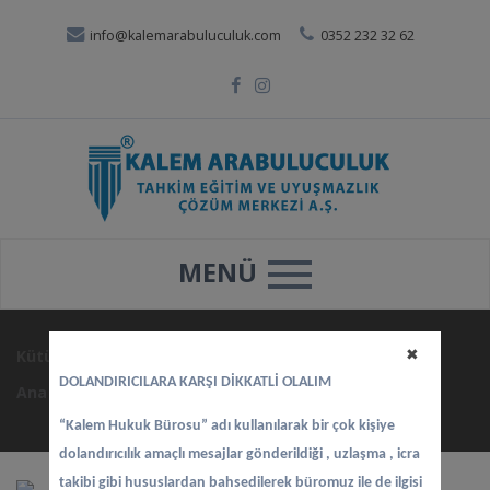
info@kalemarabuluculuk.com
0352 232 32 62
MENÜ
Kütüphane
✖
DOLANDIRICILARA KARŞI DİKKATLİ OLALIM
Ana sayfa
>
Hakkımızda
>
Kütüphane
“Kalem Hukuk Bürosu” adı kullanılarak bir çok kişiye
dolandırıcılık amaçlı mesajlar gönderildiği , uzlaşma , icra
takibi gibi hususlardan bahsedilerek büromuz ile de ilgisi