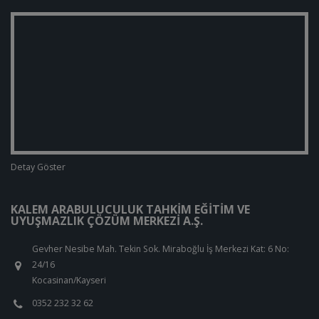
Detay Göster
KALEM ARABULUCULUK TAHKIM EĞITIM VE
UYUŞMAZLIK ÇÖZÜM MERKEZI A.Ş.
Gevher Nesibe Mah. Tekin Sok. Miraboğlu İş Merkezi Kat: 6 No:
24/16
Kocasinan/Kayseri
0352 232 32 62