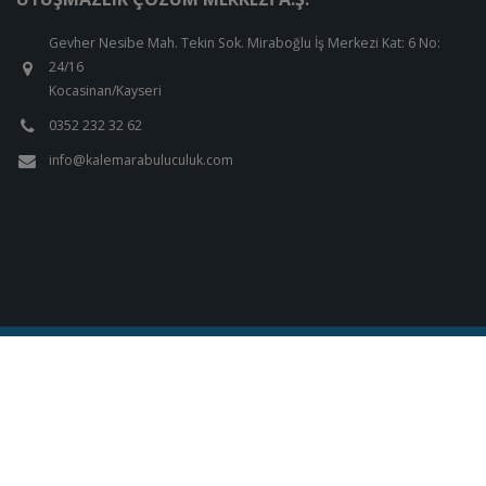
Gevher Nesibe Mah. Tekin Sok. Miraboğlu İş Merkezi Kat: 6 No:
24/16
Kocasinan/Kayseri
0352 232 32 62
info@kalemarabuluculuk.com
Kalem Arabuluculuk Tahkim Eğitim Ve Uyuşmazlık Çözüm Merkezi A.Ş. ©
2026
Çerez Politikası
Designed by
Kentmedia