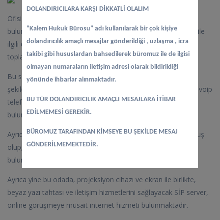
DOLANDIRICILARA KARŞI DİKKATLİ OLALIM
Ofisimizde 30 kişilik bir seminer/eğitim/toplantı salonumuz
“Kalem Hukuk Bürosu” adı kullanılarak bir çok kişiye
bulunmaktadır. Bu salonumuzda ihtiyaca göre, arabuluculuk ile
dolandırıcılık amaçlı mesajlar gönderildiği , uzlaşma , icra
ilgili olarak seminer ve eğitim verilebilmekte, aynı zamanda
takibi gibi hususlardan bahsedilerek büromuz ile de ilgisi
toplantılar yapılabilmektedir.
olmayan numaraların iletişim adresi olarak bildirildiği
Bu salonumuzda görüntülü arama ve görüşme yapabilecek
yönünde ihbarlar alınmaktadır.
şekilde telekonferans sistemi için gerekli olan teknik alt yapı, voip
BU TÜR DOLANDIRICILIK AMAÇLI MESAJLARA İTİBAR
telefon cihazları ve araç-gereçlerin tümü hazır
EDİLMEMESİ GEREKİR.
bulundurulmaktadır.
BÜROMUZ TARAFINDAN KİMSEYE BU ŞEKİLDE MESAJ
Ayrıca bu odamızda, gerek wifi, gerekse kablolu LAN kurulmuş
GÖNDERİLMEMEKTEDİR.
olup, laser yazıcı, bilgisayar, kesintisiz güç kaynağı
bulundurulmaktadır.
Ayrıca yine bu odada, projeksiyon cihazı ve ekran ile birlikte,
beyaz yazı tahtası ve iletişim hizmetlerini sağlayacak SİP server,
online görüşmeye müsait internet hizmeti bulunmaktadır.