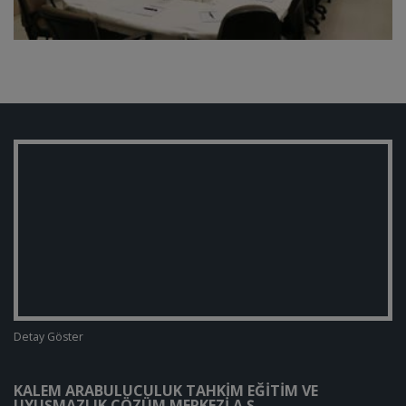
Detay Göster
KALEM ARABULUCULUK TAHKIM EĞITIM VE
UYUŞMAZLIK ÇÖZÜM MERKEZI A.Ş.