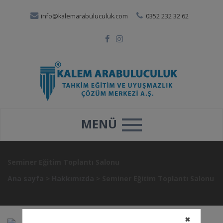
info@kalemarabuluculuk.com
0352 232 32 62
MENÜ
Seminer Eğitim Toplantı Salonu
Ana sayfa
>
Hakkımızda
>
Seminer Eğitim Toplantı Salonu
✖