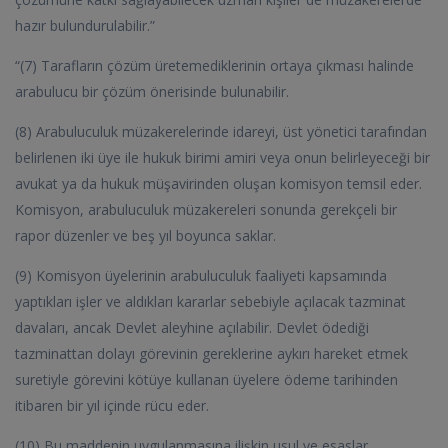
hazır bulundurulabilir.”
“(7) Tarafların çözüm üretemediklerinin ortaya çıkması halinde
arabulucu bir çözüm önerisinde bulunabilir.
(8) Arabuluculuk müzakerelerinde idareyi, üst yönetici tarafından
belirlenen iki üye ile hukuk birimi amiri veya onun belirleyeceği bir
avukat ya da hukuk müşavirinden oluşan komisyon temsil eder.
Komisyon, arabuluculuk müzakereleri sonunda gerekçeli bir
rapor düzenler ve beş yıl boyunca saklar.
(9) Komisyon üyelerinin arabuluculuk faaliyeti kapsamında
yaptıkları işler ve aldıkları kararlar sebebiyle açılacak tazminat
davaları, ancak Devlet aleyhine açılabilir. Devlet ödediği
tazminattan dolayı görevinin gereklerine aykırı hareket etmek
suretiyle görevini kötüye kullanan üyelere ödeme tarihinden
itibaren bir yıl içinde rücu eder.
(10) Bu maddenin uygulanmasına ilişkin usul ve esaslar