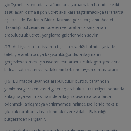
görüşmeler sonunda tarafların anlaşamamaları halinde ise iki
saati aşan kısma ilişkin ücret aksi kararlaştırılmadıkça taraflarca
eşit şekilde Tarifenin Birinci Kısmına göre karşılanır. Adalet
Bakanlığı bütçesinden ödenen ve taraflarca karşılanan
arabuluculuk ücreti, yargılama giderlerinden sayılır.
(15) Asıl işveren -alt işveren ilişkisinin varlığı halinde işe iade
talebiyle arabulucuya başvurulduğunda, anlaşmanın
gerçekleşebilmesi için işverenlerin arabuluculuk görüşmelerine
birlikte katılmaları ve iradelerinin birbirine uygun olması aranır.
(16) Bu madde uyarınca arabuluculuk bürosu tarafından
yapılması gereken zaruri giderler; arabuluculuk faaliyeti sonunda
anlaşmaya varılması halinde anlaşma uyarınca taraflarca
ödenmek, anlaşmaya varılamaması halinde ise ileride haksız
çıkacak taraftan tahsil olunmak üzere Adalet Bakanlığı
bütçesinden karşılanır.
(17) Arabuluculuk bürosuna başvurulmasından son tutanağın