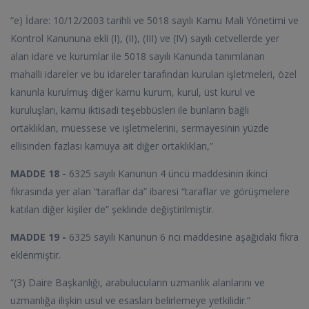
“e) İdare: 10/12/2003 tarihli ve 5018 sayılı Kamu Mali Yönetimi ve
Kontrol Kanununa ekli (I), (II), (III) ve (IV) sayılı cetvellerde yer
alan idare ve kurumlar ile 5018 sayılı Kanunda tanımlanan
mahalli idareler ve bu idareler tarafından kurulan işletmeleri, özel
kanunla kurulmuş diğer kamu kurum, kurul, üst kurul ve
kuruluşları, kamu iktisadi teşebbüsleri ile bunların bağlı
ortaklıkları, müessese ve işletmelerini, sermayesinin yüzde
ellisinden fazlası kamuya ait diğer ortaklıkları,”
MADDE 18 -
6325 sayılı Kanunun 4 üncü maddesinin ikinci
fıkrasında yer alan “taraflar da” ibaresi “taraflar ve görüşmelere
katılan diğer kişiler de” şeklinde değiştirilmiştir.
MADDE 19 -
6325 sayılı Kanunun 6 ncı maddesine aşağıdaki fıkra
eklenmiştir.
“(3) Daire Başkanlığı, arabulucuların uzmanlık alanlarını ve
uzmanlığa ilişkin usul ve esasları belirlemeye yetkilidir.”