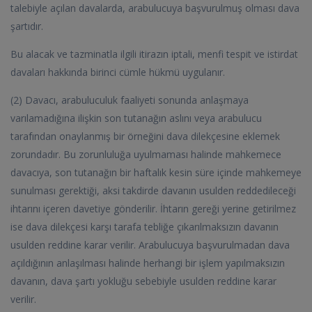
talebiyle açılan davalarda, arabulucuya başvurulmuş olması dava
şartıdır.
Bu alacak ve tazminatla ilgili itirazın iptali, menfi tespit ve istirdat
davaları hakkında birinci cümle hükmü uygulanır.
(2) Davacı, arabuluculuk faaliyeti sonunda anlaşmaya
varılamadığına ilişkin son tutanağın aslını veya arabulucu
tarafından onaylanmış bir örneğini dava dilekçesine eklemek
zorundadır. Bu zorunluluğa uyulmaması halinde mahkemece
davacıya, son tutanağın bir haftalık kesin süre içinde mahkemeye
sunulması gerektiği, aksi takdirde davanın usulden reddedileceği
ihtarını içeren davetiye gönderilir. İhtarın gereği yerine getirilmez
ise dava dilekçesi karşı tarafa tebliğe çıkarılmaksızın davanın
usulden reddine karar verilir. Arabulucuya başvurulmadan dava
açıldığının anlaşılması halinde herhangi bir işlem yapılmaksızın
davanın, dava şartı yokluğu sebebiyle usulden reddine karar
verilir.