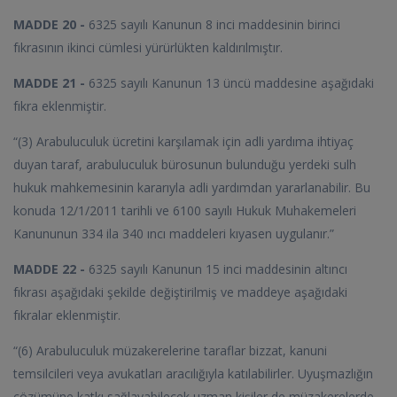
MADDE 20 -
6325 sayılı Kanunun 8 inci maddesinin birinci
fıkrasının ikinci cümlesi yürürlükten kaldırılmıştır.
MADDE 21 -
6325 sayılı Kanunun 13 üncü maddesine aşağıdaki
fıkra eklenmiştir.
“(3) Arabuluculuk ücretini karşılamak için adli yardıma ihtiyaç
duyan taraf, arabuluculuk bürosunun bulunduğu yerdeki sulh
hukuk mahkemesinin kararıyla adli yardımdan yararlanabilir. Bu
konuda 12/1/2011 tarihli ve 6100 sayılı Hukuk Muhakemeleri
Kanununun 334 ila 340 ıncı maddeleri kıyasen uygulanır.”
MADDE 22 -
6325 sayılı Kanunun 15 inci maddesinin altıncı
fıkrası aşağıdaki şekilde değiştirilmiş ve maddeye aşağıdaki
fıkralar eklenmiştir.
“(6) Arabuluculuk müzakerelerine taraflar bizzat, kanuni
temsilcileri veya avukatları aracılığıyla katılabilirler. Uyuşmazlığın
çözümüne katkı sağlayabilecek uzman kişiler de müzakerelerde