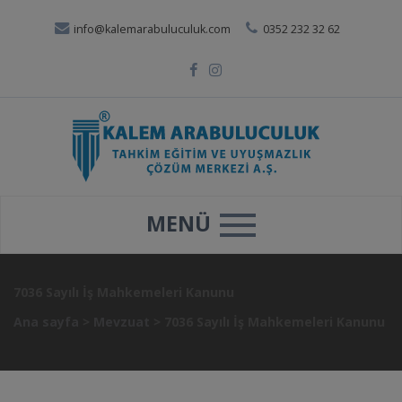
info@kalemarabuluculuk.com
0352 232 32 62
MENÜ
7036 Sayılı İş Mahkemeleri Kanunu
Ana sayfa
>
Mevzuat
>
7036 Sayılı İş Mahkemeleri Kanunu