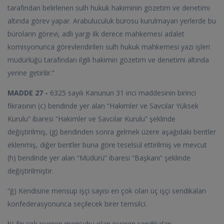
tarafından belirlenen sulh hukuk hakiminin gözetim ve denetimi
altında görev yapar. Arabuluculuk bürosu kurulmayan yerlerde bu
büroların görevi, adli yargı ilk derece mahkemesi adalet
komisyonunca görevlendirilen sulh hukuk mahkemesi yazı işleri
müdürlüğü tarafından ilgili hakimin gözetim ve denetimi altında
yerine getirilir.”
MADDE 27 -
6325 sayılı Kanunun 31 inci maddesinin birinci
fıkrasının (c) bendinde yer alan “Hakimler ve Savcılar Yüksek
Kurulu” ibaresi “Hakimler ve Savcılar Kurulu” şeklinde
değiştirilmiş, (g) bendinden sonra gelmek üzere aşağıdaki bentler
eklenmiş, diğer bentler buna göre teselsül ettirilmiş ve mevcut
(h) bendinde yer alan “Müdürü” ibaresi “Başkanı” şeklinde
değiştirilmiştir.
“ğ) Kendisine mensup işçi sayısı en çok olan üç işçi sendikaları
konfederasyonunca seçilecek birer temsilci.
h) En çok işveren mensubu olan işveren sendikaları