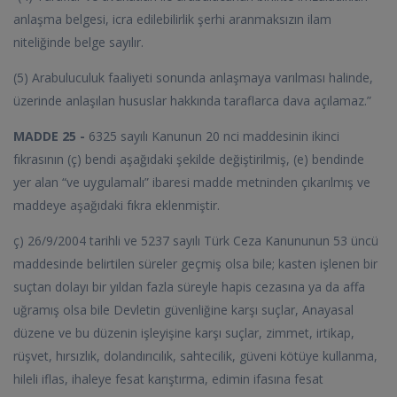
anlaşma belgesi, icra edilebilirlik şerhi aranmaksızın ilam
niteliğinde belge sayılır.
(5) Arabuluculuk faaliyeti sonunda anlaşmaya varılması halinde,
üzerinde anlaşılan hususlar hakkında taraflarca dava açılamaz.”
MADDE 25 -
6325 sayılı Kanunun 20 nci maddesinin ikinci
fıkrasının (ç) bendi aşağıdaki şekilde değiştirilmiş, (e) bendinde
yer alan “ve uygulamalı” ibaresi madde metninden çıkarılmış ve
maddeye aşağıdaki fıkra eklenmiştir.
ç) 26/9/2004 tarihli ve 5237 sayılı Türk Ceza Kanununun 53 üncü
maddesinde belirtilen süreler geçmiş olsa bile; kasten işlenen bir
suçtan dolayı bir yıldan fazla süreyle hapis cezasına ya da affa
uğramış olsa bile Devletin güvenliğine karşı suçlar, Anayasal
düzene ve bu düzenin işleyişine karşı suçlar, zimmet, irtikap,
rüşvet, hırsızlık, dolandırıcılık, sahtecilik, güveni kötüye kullanma,
hileli iflas, ihaleye fesat karıştırma, edimin ifasına fesat