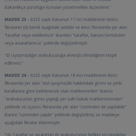
Bakanlıkça yürürlüğe konulan yönetmelikle düzenlenir.”
MADDE 23 -
6325 sayılı Kanunun 17 nci maddesinin birinci
fıkrasının (d) bendi aşağıdaki şekilde ve ikinci fıkrasında yer alan
“taraflar veya vekillerince” ibareleri “taraflar, kanuni temsilcileri
veya avukatlarınca” şeklinde değiştirilmiştir.
“d) Uyuşmazlığın arabuluculuğa elverişli olmadığının tespit
edilmesi.”
MADDE 24 -
6325 sayılı Kanunun 18 inci maddesinin ikinci
fıkrasında yer alan “asıl uyuşmazlık hakkındaki görev ve yetki
kurallarına göre belirlenecek olan mahkemeden” ibaresi
“arabulucunun görev yaptığı yer sulh hukuk mahkemesinden”
şeklinde ve üçüncü fıkrasında yer alan “üzerinden de yapılabilir”
ibaresi “üzerinden yapılır” şeklinde değiştirilmiş ve maddeye
aşağıdaki fıkralar eklenmiştir.
“(4) Taraflar ve avukatları ile arabulucunun birlikte imzaladıkları