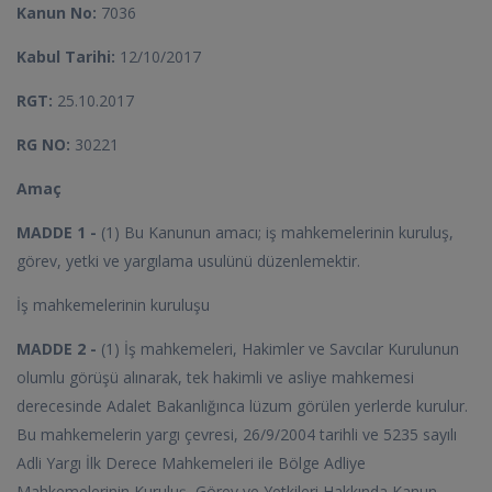
Kanun No:
7036
Kabul Tarihi:
12/10/2017
RGT:
25.10.2017
RG NO:
30221
Amaç
MADDE 1 -
(1) Bu Kanunun amacı; iş mahkemelerinin kuruluş,
görev, yetki ve yargılama usulünü düzenlemektir.
İş mahkemelerinin kuruluşu
MADDE 2 -
(1) İş mahkemeleri, Hakimler ve Savcılar Kurulunun
olumlu görüşü alınarak, tek hakimli ve asliye mahkemesi
derecesinde Adalet Bakanlığınca lüzum görülen yerlerde kurulur.
Bu mahkemelerin yargı çevresi, 26/9/2004 tarihli ve 5235 sayılı
Adli Yargı İlk Derece Mahkemeleri ile Bölge Adliye
Mahkemelerinin Kuruluş, Görev ve Yetkileri Hakkında Kanun