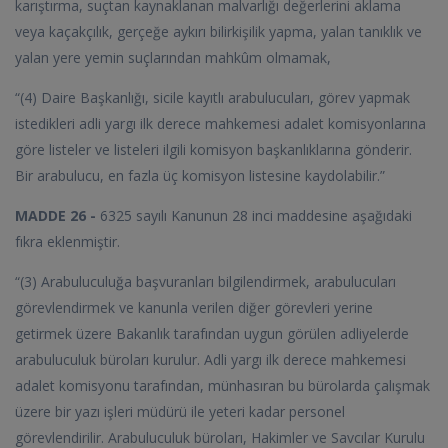
karıştırma, suçtan kaynaklanan malvarlığı değerlerini aklama
veya kaçakçılık, gerçeğe aykırı bilirkişilik yapma, yalan tanıklık ve
yalan yere yemin suçlarından mahkûm olmamak,
“(4) Daire Başkanlığı, sicile kayıtlı arabulucuları, görev yapmak
istedikleri adli yargı ilk derece mahkemesi adalet komisyonlarına
göre listeler ve listeleri ilgili komisyon başkanlıklarına gönderir.
Bir arabulucu, en fazla üç komisyon listesine kaydolabilir.”
MADDE 26 -
6325 sayılı Kanunun 28 inci maddesine aşağıdaki
fıkra eklenmiştir.
“(3) Arabuluculuğa başvuranları bilgilendirmek, arabulucuları
görevlendirmek ve kanunla verilen diğer görevleri yerine
getirmek üzere Bakanlık tarafından uygun görülen adliyelerde
arabuluculuk büroları kurulur. Adli yargı ilk derece mahkemesi
adalet komisyonu tarafından, münhasıran bu bürolarda çalışmak
üzere bir yazı işleri müdürü ile yeteri kadar personel
görevlendirilir. Arabuluculuk büroları, Hakimler ve Savcılar Kurulu